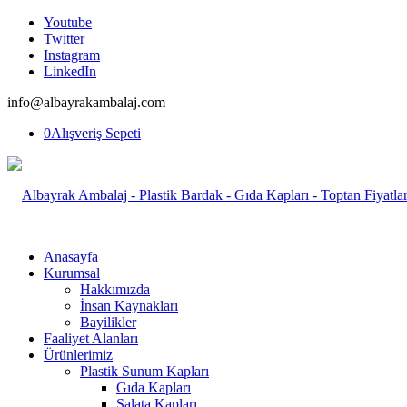
Youtube
Twitter
Instagram
LinkedIn
info@albayrakambalaj.com
0
Alışveriş Sepeti
Anasayfa
Kurumsal
Hakkımızda
İnsan Kaynakları
Bayilikler
Faaliyet Alanları
Ürünlerimiz
Plastik Sunum Kapları
Gıda Kapları
Salata Kapları