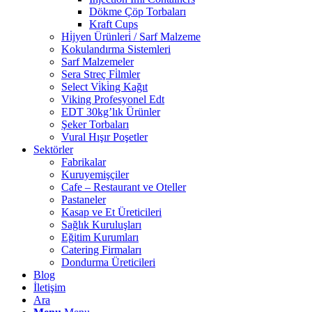
Dökme Çöp Torbaları
Kraft Cups
Hi̇jyen Ürünleri̇ / Sarf Malzeme
Kokulandırma Sistemleri
Sarf Malzemeler
Sera Streç Fi̇lmler
Select Vi̇ki̇ng Kağıt
Viking Profesyonel Edt
EDT 30kg’lık Ürünler
Şeker Torbaları
Vural Hışır Poşetler
Sektörler
Fabrikalar
Kuruyemişçiler
Cafe – Restaurant ve Oteller
Pastaneler
Kasap ve Et Üreticileri
Sağlık Kuruluşları
Eğitim Kurumları
Catering Firmaları
Dondurma Üreticileri
Blog
İletişim
Ara