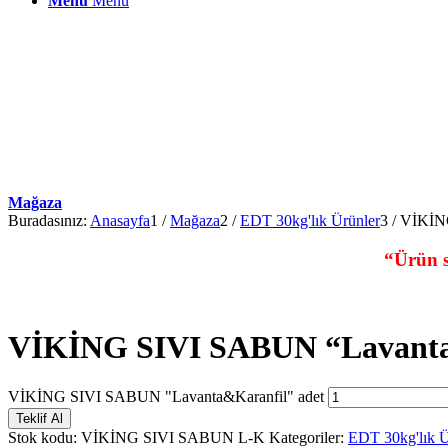
Menu
Menu
Mağaza
Buradasınız:
Anasayfa
1
/
Mağaza
2
/
EDT 30kg'lık Ürünler
3
/
VİKİNG
“Ürün s
VİKİNG SIVI SABUN “Lavanta
VİKİNG SIVI SABUN "Lavanta&Karanfil" adet
Teklif Al
Stok kodu:
VİKİNG SIVI SABUN L-K
Kategoriler:
EDT 30kg'lık Ü