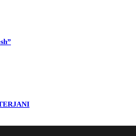
sh”
ETERJANI