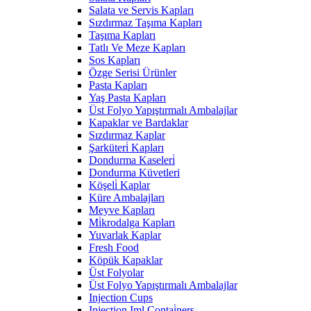
Salata ve Servis Kapları
Sızdırmaz Taşıma Kapları
Taşıma Kapları
Tatlı Ve Meze Kapları
Sos Kapları
Özge Serisi Ürünler
Pasta Kapları
Yaş Pasta Kapları
Üst Folyo Yapıştırmalı Ambalajlar
Kapaklar ve Bardaklar
Sızdırmaz Kaplar
Şarküteri̇ Kapları
Dondurma Kaseleri̇
Dondurma Küvetleri
Köşeli̇ Kaplar
Küre Ambalajları
Meyve Kapları
Mi̇krodalga Kapları
Yuvarlak Kaplar
Fresh Food
Köpük Kapaklar
Üst Folyolar
Üst Folyo Yapıştırmalı Ambalajlar
Injection Cups
Injection Iml Contai̇ners