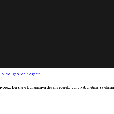
N “Müge&Sedir Ağacı”
ıyoruz. Bu siteyi kullanmaya devam ederek, bunu kabul etmiş sayılırsın