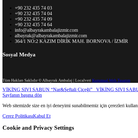
+90 232 435 74 03
+90 232 435 74 04
+90 232 435 74 09
+90 232 435 74 64
info@albayrakambalajizmir.com
albayrak@albayrakambalajizmir.com
364/1 NO:2 KAZIM DİRİK MAH. BORNOVA / İZMİR
Sosyal Medya
Tüm Hakları Saklıdır © Albayrak Ambalaj | Localveri
Kurumsal Web Tasarım
VİKİNG SIVI SABUN “Nar&Şeftali Çiçeği”
VİKİNG SIVI SABU
Sayfanın başına dön
Web sitemizde size en iyi deneyimi sunabilmemiz için çerezleri kullan
Çerez Politikası
Kabul Et
Cookie and Privacy Settings