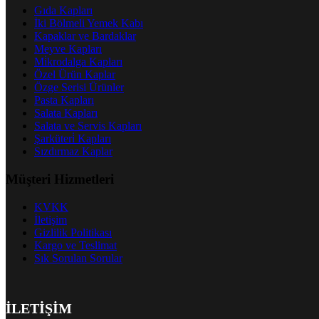
Gıda Kapları
İki Bölmeli Yemek Kabı
Kapaklar ve Bardaklar
Meyve Kapları
Mi̇krodalga Kapları
Özel Ürün Kaplar
Özge Serisi Ürünler
Pasta Kapları
Salata Kapları
Salata ve Servis Kapları
Şarküteri̇ Kapları
Sızdırmaz Kaplar
Müşteri Hizmetleri
KVKK
İletişim
Gizlilik Politikası
Kargo ve Teslimat
Sık Sorulan Sorular
İLETİŞİM