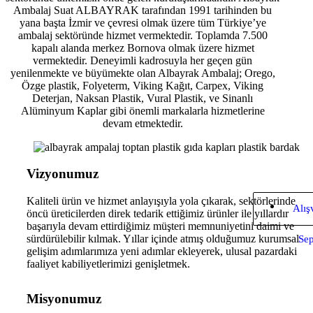
Ambalaj Suat ALBAYRAK tarafından 1991 tarihinden bu
yana başta İzmir ve çevresi olmak üzere tüm Türkiye’ye
ambalaj sektöründe hizmet vermektedir. Toplamda 7.500
kapalı alanda merkez Bornova olmak üzere hizmet
vermektedir. Deneyimli kadrosuyla her geçen gün
yenilenmekte ve büyümekte olan Albayrak Ambalaj; Orego,
Özge plastik, Folyeterm, Viking Kağıt, Carpex, Viking
Deterjan, Naksan Plastik, Vural Plastik, ve Sinanlı
Alüminyum Kaplar gibi önemli markalarla hizmetlerine
devam etmektedir.
Vizyonumuz
Kaliteli ürün ve hizmet anlayışıyla yola çıkarak, sektörlerinde
Alış
öncü üreticilerden direk tedarik ettiğimiz ürünler ile yıllardır
başarıyla devam ettirdiğimiz müşteri memnuniyetini daimi ve
sürdürülebilir kılmak. Yıllar içinde atmış olduğumuz kurumsal
Sep
gelişim adımlarımıza yeni adımlar ekleyerek, ulusal pazardaki
faaliyet kabiliyetlerimizi genişletmek.
Misyonumuz