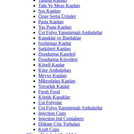
Taşıma Kapları
Tatlı Ve Meze Kapları
Sos Kapları
Özge Serisi Ürünler
Pasta Kapları
Yaş Pasta Kapları
Üst Folyo Yapıştırmalı Ambalajlar
Kapaklar ve Bardaklar
Sızdırmaz Kaplar
Şarküteri̇ Kapları
Dondurma Kaseleri̇
Dondurma Küvetleri
Köşeli̇ Kaplar
Küre Ambalajları
Meyve Kapları
Mi̇krodalga Kapları
Yuvarlak Kaplar
Fresh Food
Köpük Kapaklar
Üst Folyolar
Üst Folyo Yapıştırmalı Ambalajlar
Injection Cups
Injection Iml Contai̇ners
Dökme Çöp Torbaları
Kraft Cups