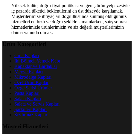
Yüksek kalite, doğru fiyat politikası ve geniş ürün yelpazesiyle
iç pazarda tüketici beklentilerini en üst düzeyde karşılamak.
Müşterilerimize ihtiyaçları doğrultusunda sunmuş olduğumuz
hizmetleri en hızlı ve doğru şekilde tamamlarken, satış sonrası
hizmetlerimizle ürünlerimizin ve siz değerli müşterilerimizin
daima yanında olmak.
Ürün Kategorileri
Gıda Kapları
İki Bölmeli Yemek Kabı
Kapaklar ve Bardaklar
Meyve Kapları
Mi̇krodalga Kapları
Özel Ürün Kaplar
Özge Serisi Ürünler
Pasta Kapları
Salata Kapları
Salata ve Servis Kapları
Şarküteri̇ Kapları
Sızdırmaz Kaplar
Müşteri Hizmetleri