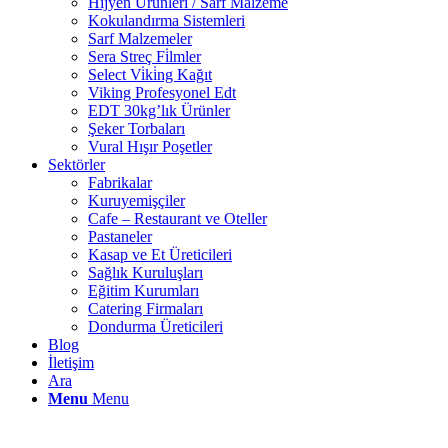
Hi̇jyen Ürünleri̇ / Sarf Malzeme
Kokulandırma Sistemleri
Sarf Malzemeler
Sera Streç Fi̇lmler
Select Vi̇ki̇ng Kağıt
Viking Profesyonel Edt
EDT 30kg’lık Ürünler
Şeker Torbaları
Vural Hışır Poşetler
Sektörler
Fabrikalar
Kuruyemişçiler
Cafe – Restaurant ve Oteller
Pastaneler
Kasap ve Et Üreticileri
Sağlık Kuruluşları
Eğitim Kurumları
Catering Firmaları
Dondurma Üreticileri
Blog
İletişim
Ara
Menu
Menu