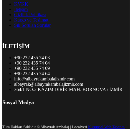
KVKK
İletişim
Gizlilik Politikası
Kargo ve Teslimat
Sık Sorulan Sorular
İLETİŞİM
+90 232 435 74 03
+90 232 435 74 04
+90 232 435 74 09
+90 232 435 74 64
info@albayrakambalajizmir.com
albayrak@albayrakambalajizmir.com
364/1 NO:2 KAZIM DİRİK MAH. BORNOVA / İZMİR
Sosyal Medya
Tüm Hakları Saklıdır © Albayrak Ambalaj | Localveri
Kurumsal Web Tasarım