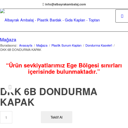
info@albayrakambalaj.com
Mağaza
Buradasınız:
Anasayfa
/
Mağaza
/
Plastik Sunum Kapları
/
Dondurma Kaseleri̇
/
DKK 6B DONDURMA KAPAK
“Ürün sevkiyatlarımız Ege Bölgesi sınırları
içerisinde bulunmaktadır.”
DKK 6B DONDURMA
KAPAK
Teklif Al