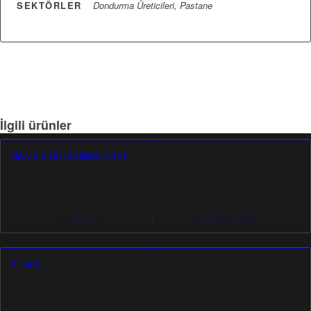
SEKTÖRLER
Dondurma Üreticileri, Pastane
İlgili ürünler
DKA 3 B DONDURMA KASE
Teklif Al
Detayları Göster
FT 600