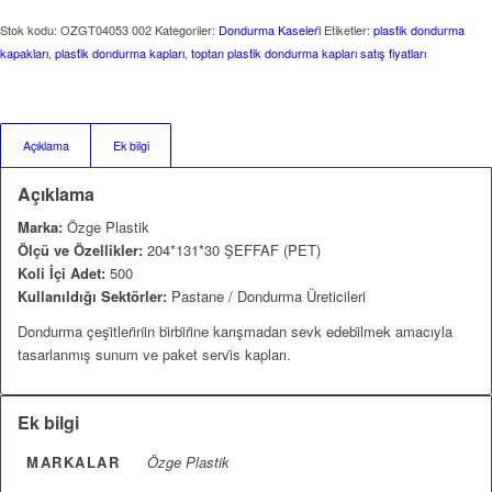
Stok kodu:
OZGT04053 002
Kategoriler:
Dondurma Kaseleri̇
Etiketler:
plasti̇k dondurma
kapakları
,
plasti̇k dondurma kapları
,
toptan plasti̇k dondurma kapları satış fi̇yatları
Açıklama
Ek bilgi
Açıklama
Marka:
Özge Plastik
Ölçü ve Özellikler:
204*131*30 ŞEFFAF (PET)
Koli İçi Adet:
500
Kullanıldığı Sektörler:
Pastane / Dondurma Üreticileri
Dondurma çeşi̇tleri̇ni̇n bi̇rbi̇ri̇ne karışmadan sevk edebi̇lmek amacıyla
tasarlanmış sunum ve paket servi̇s kapları.
Ek bilgi
MARKALAR
Özge Plastik