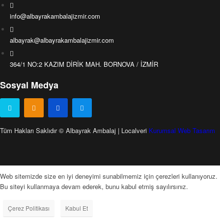
info@albayrakambalajizmir.com
albayrak@albayrakambalajizmir.com
364/1 NO:2 KAZIM DİRİK MAH. BORNOVA / İZMİR
Sosyal Medya
Tüm Hakları Saklıdır © Albayrak Ambalaj | Localveri
Kurumsal Web Tasarım
Web sitemizde size en iyi deneyimi sunabilmemiz için çerezleri kullanıyoruz.
Bu siteyi kullanmaya devam ederek, bunu kabul etmiş sayılırsınız.
Çerez Politikası
Kabul Et