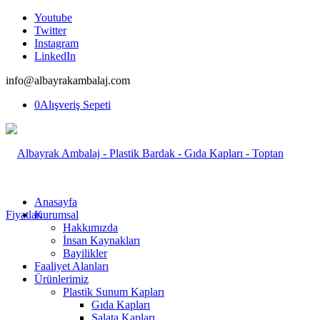
Youtube
Twitter
Instagram
LinkedIn
info@albayrakambalaj.com
0
Alışveriş Sepeti
Anasayfa
Kurumsal
Hakkımızda
İnsan Kaynakları
Bayilikler
Faaliyet Alanları
Ürünlerimiz
Plastik Sunum Kapları
Gıda Kapları
Salata Kapları