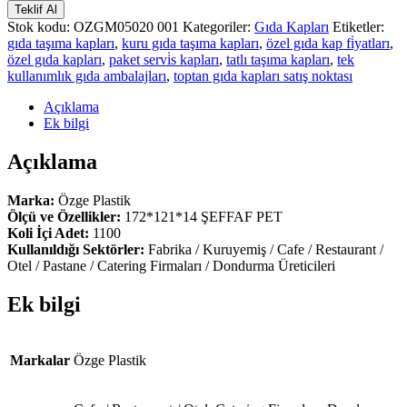
Teklif Al
Stok kodu:
OZGM05020 001
Kategoriler:
Gıda Kapları
Etiketler:
gıda taşıma kapları
,
kuru gıda taşıma kapları
,
özel gıda kap fi̇yatları
,
özel gıda kapları
,
paket servi̇s kapları
,
tatlı taşıma kapları
,
tek
kullanımlık gıda ambalajları
,
toptan gıda kapları satış noktası
Açıklama
Ek bilgi
Açıklama
Marka:
Özge Plastik
Ölçü ve Özellikler:
172*121*14 ŞEFFAF PET
Koli İçi Adet:
1100
Kullanıldığı Sektörler:
Fabrika / Kuruyemiş / Cafe / Restaurant /
Otel / Pastane / Catering Firmaları / Dondurma Üreticileri
Ek bilgi
Markalar
Özge Plastik