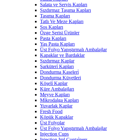
Salata ve Servis Kapları
Sızdırmaz Taşıma Kapları
Taşıma Kapları
Tatlı Ve Meze Kapları
Sos Kapları
Özge Serisi Ürünler
Pasta Kapları
Yaş Pasta Kapları
Üst Folyo Yapıştırmalı Ambalajlar
Kapaklar ve Bardaklar
Sızdırmaz Kaplar
Şarküteri̇ Kapları
Dondurma Kaseleri̇
Dondurma Küvetleri
Köşeli̇ Kaplar
Küre Ambalajları
Meyve Kapları
Mi̇krodalga Kapları
Yuvarlak Kaplar
Fresh Food
Köpük Kapaklar
Üst Folyolar
Üst Folyo Yapıştırmalı Ambalajlar
Injection Cups
Injection Iml Contai̇ners