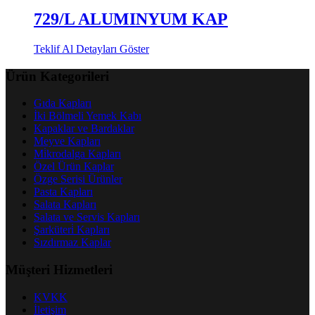
729/L ALUMINYUM KAP
Teklif Al
Detayları Göster
Ürün Kategorileri
Gıda Kapları
İki Bölmeli Yemek Kabı
Kapaklar ve Bardaklar
Meyve Kapları
Mi̇krodalga Kapları
Özel Ürün Kaplar
Özge Serisi Ürünler
Pasta Kapları
Salata Kapları
Salata ve Servis Kapları
Şarküteri̇ Kapları
Sızdırmaz Kaplar
Müşteri Hizmetleri
KVKK
İletişim