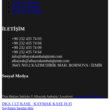
Gizlilik Politikası
Kargo ve Teslimat
Sık Sorulan Sorular
İLETİŞİM
+90 232 435 74 03
+90 232 435 74 04
+90 232 435 74 09
+90 232 435 74 64
info@albayrakambalajizmir.com
albayrak@albayrakambalajizmir.com
364/1 NO:2 KAZIM DİRİK MAH. BORNOVA / İZMİR
Sosyal Medya
Tüm Hakları Saklıdır © Albayrak Ambalaj | Localveri
Kurumsal Web Tasarım
DKA 1 LT KASE
KAYMAK KASE H:35
Sayfanın başına dön