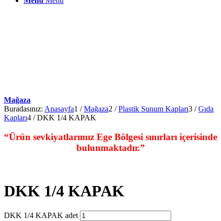
Menu
Menu
Mağaza
Buradasınız:
Anasayfa
1
/
Mağaza
2
/
Plastik Sunum Kapları
3
/
Gıda
Kapları
4
/
DKK 1/4 KAPAK
“Ürün sevkiyatlarımız Ege Bölgesi sınırları içerisinde
bulunmaktadır.”
DKK 1/4 KAPAK
DKK 1/4 KAPAK adet