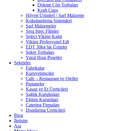
Dökme Çöp Torbaları
Kraft Cups
Hi̇jyen Ürünleri̇ / Sarf Malzeme
Kokulandırma Sistemleri
Sarf Malzemeler
Sera Streç Fi̇lmler
Select Vi̇ki̇ng Kağıt
Viking Profesyonel Edt
EDT 30kg’lık Ürünler
Şeker Torbaları
Vural Hışır Poşetler
Sektörler
Fabrikalar
Kuruyemişçiler
Cafe – Restaurant ve Oteller
Pastaneler
Kasap ve Et Üreticileri
Sağlık Kuruluşları
Eğitim Kurumları
Catering Firmaları
Dondurma Üreticileri
Blog
İletişim
Ara