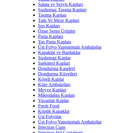
Salata ve Servis Kapları
Sızdırmaz Taşıma Kapları
Taşıma Kapları
Tatlı Ve Meze Kapları
Sos Kapları
Özge Serisi Ürünler
Pasta Kapları
Yaş Pasta Kapları
Üst Folyo Yapıştırmalı Ambalajlar
Kapaklar ve Bardaklar
Sızdırmaz Kaplar
Şarküteri̇ Kapları
Dondurma Kaseleri̇
Dondurma Küvetleri
Köşeli̇ Kaplar
Küre Ambalajları
Meyve Kapları
Mi̇krodalga Kapları
Yuvarlak Kaplar
Fresh Food
Köpük Kapaklar
Üst Folyolar
Üst Folyo Yapıştırmalı Ambalajlar
Injection Cups
Injection Iml Contai̇ners