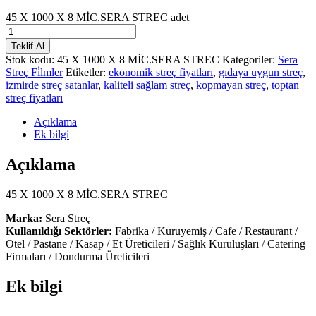
45 X 1000 X 8 MİC.SERA STREC adet
Teklif Al
Stok kodu:
45 X 1000 X 8 MİC.SERA STREC
Kategoriler:
Sera
Streç Fi̇lmler
Etiketler:
ekonomik streç fiyatları
,
gıdaya uygun streç
,
izmirde streç satanlar
,
kaliteli sağlam streç
,
kopmayan streç
,
toptan
streç fiyatları
Açıklama
Ek bilgi
Açıklama
45 X 1000 X 8 MİC.SERA STREC
Marka:
Sera Streç
Kullanıldığı Sektörler:
Fabrika / Kuruyemiş / Cafe / Restaurant /
Otel / Pastane / Kasap / Et Üreticileri / Sağlık Kuruluşları / Catering
Firmaları / Dondurma Üreticileri
Ek bilgi