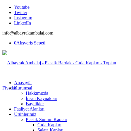
Youtube
Twitter
Instagram
LinkedIn
info@albayrakambalaj.com
0
Alışveriş Sepeti
Anasayfa
Kurumsal
Hakkımızda
İnsan Kaynakları
Bayilikler
Faaliyet Alanları
Ürünlerimiz
Plastik Sunum Kapları
Gıda Kapları
Salata Kapları