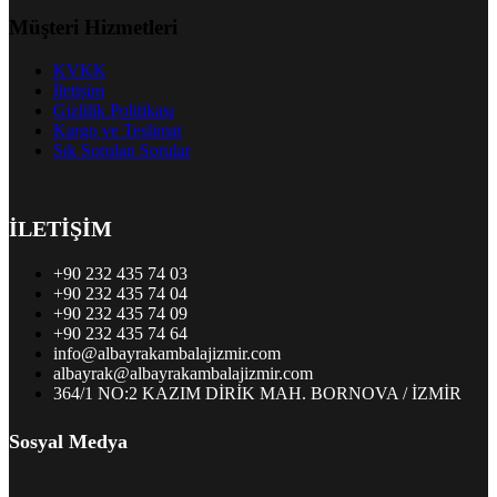
Müşteri Hizmetleri
KVKK
İletişim
Gizlilik Politikası
Kargo ve Teslimat
Sık Sorulan Sorular
İLETİŞİM
+90 232 435 74 03
+90 232 435 74 04
+90 232 435 74 09
+90 232 435 74 64
info@albayrakambalajizmir.com
albayrak@albayrakambalajizmir.com
364/1 NO:2 KAZIM DİRİK MAH. BORNOVA / İZMİR
Sosyal Medya