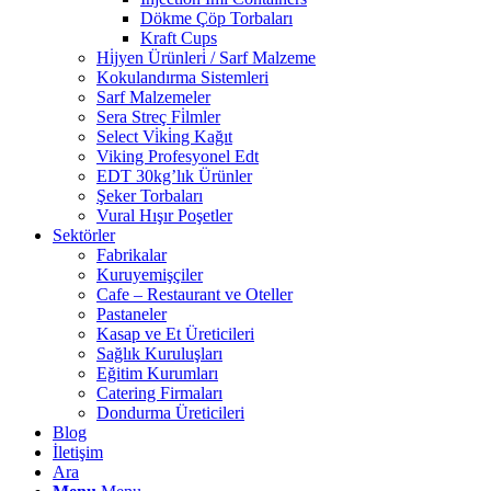
Dökme Çöp Torbaları
Kraft Cups
Hi̇jyen Ürünleri̇ / Sarf Malzeme
Kokulandırma Sistemleri
Sarf Malzemeler
Sera Streç Fi̇lmler
Select Vi̇ki̇ng Kağıt
Viking Profesyonel Edt
EDT 30kg’lık Ürünler
Şeker Torbaları
Vural Hışır Poşetler
Sektörler
Fabrikalar
Kuruyemişçiler
Cafe – Restaurant ve Oteller
Pastaneler
Kasap ve Et Üreticileri
Sağlık Kuruluşları
Eğitim Kurumları
Catering Firmaları
Dondurma Üreticileri
Blog
İletişim
Ara