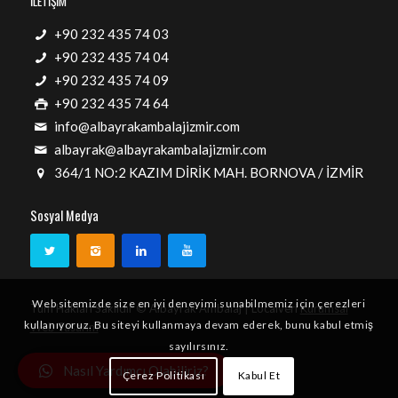
İLETİŞİM
+90 232 435 74 03
+90 232 435 74 04
+90 232 435 74 09
+90 232 435 74 64
info@albayrakambalajizmir.com
albayrak@albayrakambalajizmir.com
364/1 NO:2 KAZIM DİRİK MAH. BORNOVA / İZMİR
Sosyal Medya
Web sitemizde size en iyi deneyimi sunabilmemiz için çerezleri
Tüm Hakları Saklıdır © Albayrak Ambalaj | Localveri
Kurumsal
kullanıyoruz. Bu siteyi kullanmaya devam ederek, bunu kabul etmiş
Web Tasarım
sayılırsınız.
Nasıl Yardımcı Olabiliriz?
Çerez Politikası
Kabul Et