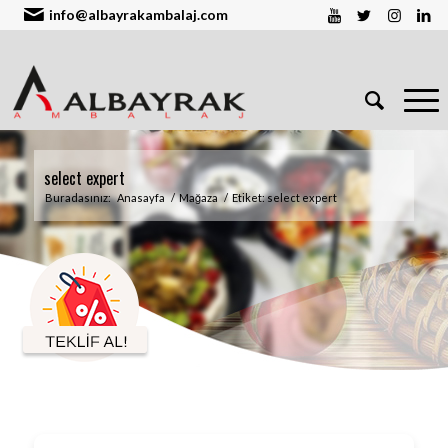
info@albayrakambalaj.com
select expert
Buradasınız:
Anasayfa
/
Mağaza
/
Etiket: select expert